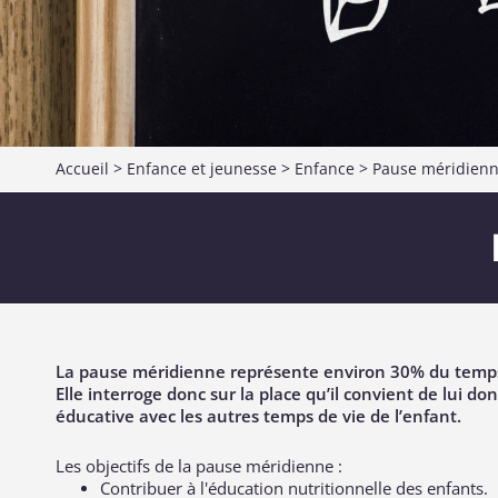
Accueil
>
Enfance et jeunesse
>
Enfance
>
Pause méridien
La pause méridienne représente environ 30% du temps 
Elle interroge donc sur la place qu’il convient de lui do
éducative avec les autres temps de vie de l’enfant.
Les objectifs de la pause méridienne :
Contribuer à l'éducation nutritionnelle des enfants.