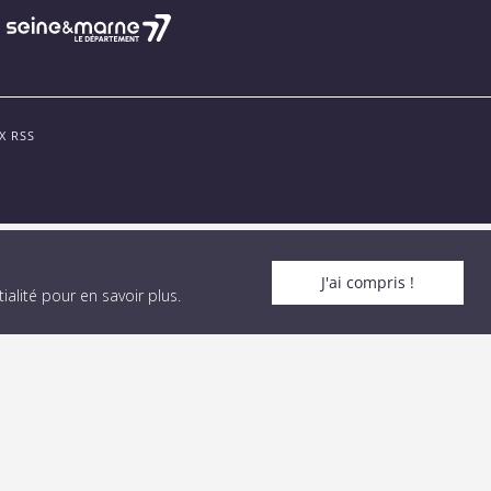
X RSS
J'ai compris !
alité pour en savoir plus
.