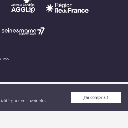
X RSS
J'ai compris !
alité pour en savoir plus
.