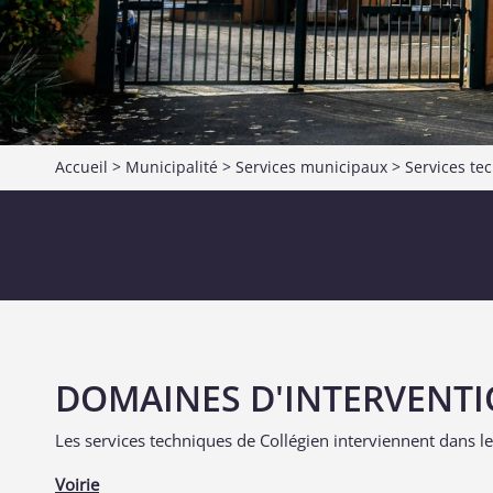
Accueil
>
Municipalité
>
Services municipaux
>
Services te
DOMAINES D'INTERVENT
Les services techniques de Collégien interviennent dans l
Voirie