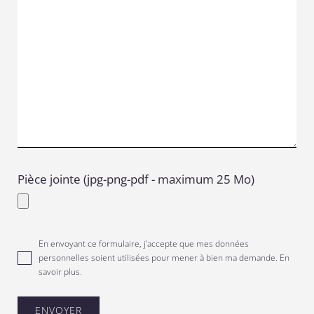
Pièce jointe (jpg-png-pdf - maximum 25 Mo)
En envoyant ce formulaire, j’accepte que mes données
personnelles soient utilisées pour mener à bien ma demande.
En
savoir plus
.