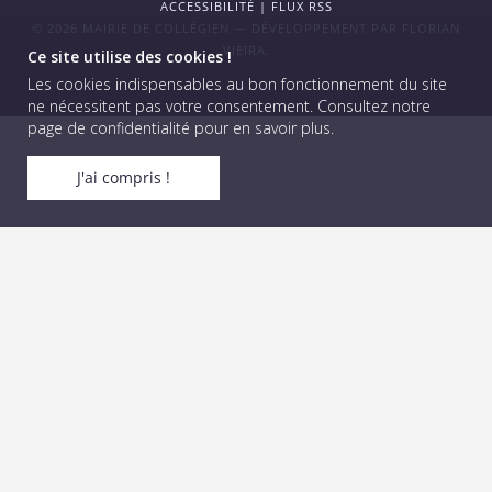
ACCESSIBILITÉ
|
FLUX RSS
© 2026 MAIRIE DE COLLÉGIEN — DÉVELOPPEMENT PAR
FLORIAN
VIEIRA
.
Ce site utilise des cookies !
Les cookies indispensables au bon fonctionnement du site
ne nécessitent pas votre consentement.
Consultez notre
page de confidentialité pour en savoir plus
.
J'ai compris !