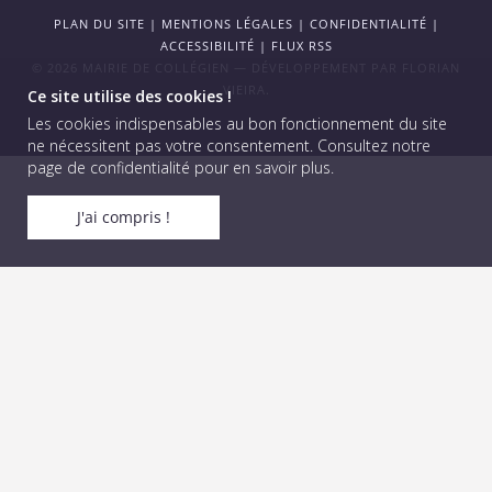
PLAN DU SITE
|
MENTIONS LÉGALES
|
CONFIDENTIALITÉ
|
ACCESSIBILITÉ
|
FLUX RSS
© 2026 MAIRIE DE COLLÉGIEN — DÉVELOPPEMENT PAR
FLORIAN
VIEIRA
.
Ce site utilise des cookies !
Les cookies indispensables au bon fonctionnement du site
ne nécessitent pas votre consentement.
Consultez notre
page de confidentialité pour en savoir plus
.
J'ai compris !